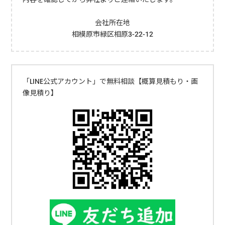
区相模原8-11-1ケーズデンキ 相模原店収集運搬料金：2,200円中央区
下九沢777-2ノジマ 相模原本店収集運搬料金 ：3,300円中央区下九沢
会社所在地
777-2各店舗によって収集運搬料に違いが出ます。相模原市付近の家
相模原市緑区相原3-22-12
電販売店で、収集運搬料がリーズナブルなのはヤマダデンキさんで
す。よって相模原市の家電販売店の場合、テレビ処分費用を抑えられ
るのは、「ヤマダデンキさんに持ち込むこと」です。なお、ヤマダデ
キンキさんの収集運搬料は処分だけの依頼の場合でも1,650円とのこ
「LINE公式アカウント」で無料相談【概算見積もり・画
とです。自分で相模原市指定の処理施設に持ち込みをする不要になっ
像見積り】
たテレビを相模原市の粗大ごみ受入施設や家電リサイクル法対象品の
指定引取場所に持ち込みすると、家電リサイクル料金のみで処分でき
ます。粗大ごみ受入施設に持ち込みする場合は市が代わりにメーカー
に引き渡すため運搬手数料として1品あたり1,600円が別途必要になり
ますが、指定引取場所に持ち込みする場合は収集運搬費用が発生せず
に最もリーズナブルにテレビを処分できます。持ち込み場所費用相模
原市指定引取所（西濃運輸（株）相模原支店1,320～2,970円北部粗大
ごみ受入施設 南部粗大ごみ受入施設 津久井クリーンセンター 1,320
～2,970円+1600円（運搬料）詳しい流れはこちらを参考にしてくだ
さい。相模原市で家電リサイクル法対象品を処分する方法／相模原市
が販売店の代わりに引き渡す場合相模原市の粗大ごみ収集に来てもら
う自分で処理施設に持ち込みはできない場合は、相模原市が行ってい