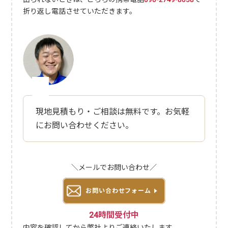
単でも高額になる場合もリサイクル業者個人売買0円（プラスになる
折り返し電話させていただきます。
場合も）△壊れていてはダメ便利屋ユースフル5,500円～◎簡単で安
い新しくテレビを購入した場合は店舗に引き取る義務がありますが、
テレビの処分だけをしたい場合は引き取り先が分かりにくい部分もあ
るので、何でもできる便利屋業者への問い合わせがおすすめです。テ
レビを処分するのが面倒で業者に丸投げしたい方は、便利屋「ユース
フル」にお任せください。テレビの処分は5,500円～で対応できま
す。お見積もりは無料ですので、お気軽にご相談ください。※電話が
出れずに折り返す場合はこちらの番号090-2749-8058から掛け直しま
す。家電販売店に回収を依頼するテレビを処分する際は、家電販売店
現地見積もり・ご相談は無料です。お気軽
に回収を依頼することも可能で、とくに買い替えの際には購入店舗に
にお問い合わせください。
依頼するとスムーズです。家電販売店でテレビを処分する場合、「家
電リサイクル料金」と「収集運搬料金」が発生します。家電リサイク
ル料金は全国一律で家電量販店による違いがないため、収集運搬料金
が安い家電販売店を選ぶとお得に処分できます。新しいテレビを購入
＼メールでお問い合わせ／
する場合は、引き取り金額が安くなるケースが多いので、まずは購入
店舗に相談してみることをおすすめします。なお、引き取り処分のみ
お問い合わせフォーム
を依頼する場合、費用が高くなるケースがあるので、複数社に見積も
りしてもらいましょう。相模原市の大手家電販売店のテレビの処分費
24時間受付中
用を電話で確認したところ、以下のように店舗により差がありまし
た。ヤマダデンキ テックランド相模原店収集運搬料金 ：1,650円中央
内容を確認してから弊社よりご連絡いたします。