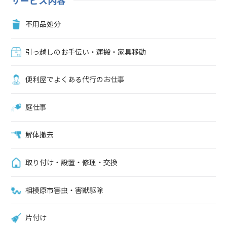
サービス内容
かじめ比較しておきましょう。手間なくテレビを処分したい人は便利
屋「ユースフル」にお任せください不要になったテレビ処分でお困り
不用品処分
の人は、便利屋ユースフルに丸投げしてお任せください。テレビの処
分は5,500円～承っております。処分するテレビの製造メーカーや
型、サイズなどによって金額は異なります。お見積もりは無料です。
引っ越しのお手伝い・運搬・家具移動
電話（042-703-6207）やメール、ラインで対応いたします。電話に出
れない場合も（090-2749-8058）から折り返し電話させていただきま
便利屋でよくある代行のお仕事
す。まずは、お気軽にご相談ください。※電話が出れずに折り返す場
合はこちらの番号090-2749-8058から掛け直します。
庭仕事
解体撤去
取り付け・設置・修理・交換
相模原市害虫・害獣駆除
片付け