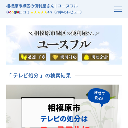
相模原市緑区の便利屋さん | ユースフル
G
o
o
g
l
e
口コミ
★★★★★
4.9（78件のレビュー）
「 テレビ処分 」の検索結果