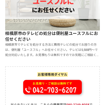
相模原市のテレビの処分は便利屋ユースフルにお
任せください
相模原市でテレビを処分する方法と費用テレビの処分でお困りの方
は、便利屋「ユースフル」へお任せください。テレビは5,500円～で
処分対応いたします。お見積もりは無料ですのでお気軽にご相談くだ
さい。相模原市で不要になったテレビは、家電リサイクル法4品目
（テレビ、冷蔵庫、洗濯機、エアコン）に指定されているため通常の
粗大ゴミとして処分できません。テレビの家電リサイクル料金は
お客様専用ダイヤル
1,320～2,970円で製造メーカーや型、サイズなどにより異なり、別途
収集運搬料金が必要になります。テレビ処分の参考費用処分方法費用
の目安手間家電販売店1,320～2,970円+1,650円～△買替えなら簡単。
処分だけなら持ち込みが必要自分で処理施設へ持ち込み1,320～2,970
円+0円～×持ち込みが必要粗大ごみ収集1,320～2,970円+2,500円△大
型テレビは収集場所まで出すのが大変不用品処分業者要見積もり〇簡
出られないときは、こちらの携帯電話
090-2749-8058
で