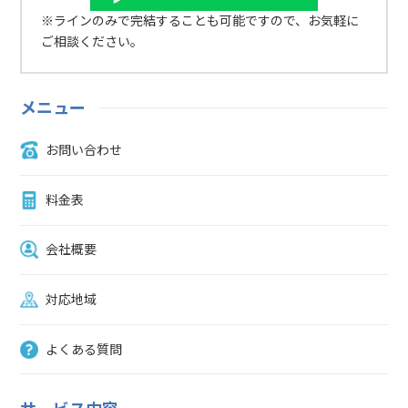
る粗大ごみの戸別収集を利用して処分することも可能です。家電リサ
※ラインのみで完結することも可能ですので、お気軽に
イクル券（1,320～2,970円）と、粗大ごみ収集シール（2,500円/1
ご相談ください。
点）をあらかじめ購入しておき、テレビに貼付して準備しておきまし
ょう。戸別収集は申込が必要になるので、こちらの流れを参考にして
ください。 相模原市で家電リサイクル法対象品を処分する方法／相
メニュー
模原市が販売店の代わりに引き渡す場合不用品回収業者に処分を依頼
する不用品回収業者を利用してテレビを処分することも可能で、テレ
お問い合わせ
ビの取り外し作業や回収、処分全てに対応してもらえるケースが多い
ので、手間がかかりません。引っ越しなどで複数の家電を処分したい
場合も便利です。料金は利用する不用品回収業者によって異なるの
料金表
で、あらかじめ見積りを依頼しておくことをおすすめします。相模原
市緑区の不用品処分業者例KADOME0120-966-926S-style0120-534-
会社概要
564樋口回収090-9295-3819エコピット0120-900-413リサイクル業者
に買取・フリマアプリなどで個人売買価値の高いテレビなら、リサイ
クル業者に買取してもらう方法や、フリマアプリ・ネットオークショ
対応地域
ンなどを利用して個人売買する方法もあります。ただし、テレビを売
却する場合はスペックや製造年数など条件が重要になります。かなり
よくある質問
年式が古い場合や、壊れて使えない状態などは商品価値がないとみな
されて、思うように処分できない可能性があります。商品価値がある
場合でも、買取業者や売却方法によって買取金額が異なるので、あら