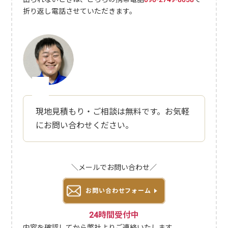
チェア処分の手間を削減するには、搬出・運搬などを行っている不用
折り返し電話させていただきます。
品回収業者を利用するのも手段です。なお、マッサージチェアの状態
によっては買取依頼が可能ですし、購入店舗によっては引き取りサー
ビスを利用できるケースもあります。マッサージチェア処分の参考費
用処分方法費用の目安手間受入施設へ持ち込み190円／10kg×重くて
大変戸別収集1,600円椅子型以外は400円不用品処分業者要見積もり△
簡単でも費用がかさむ場合も家電量販店△簡単でも買替が前提の場合
もリサイクル業者個人売買0円（プラスになる場合も）×古い・故障
品はダメ便利屋ユースフル6,600円～◎簡単で安いマッサージチェア
は場所もとり、重量が大きいので処分に困っている方もいるでしょ
現地見積もり・ご相談は無料です。お気軽
う。手間なく簡単に処分したい場合は、お気軽に便利屋ユースフルへ
にお問い合わせください。
ご相談ください。マッサージチェアを処分するのが面倒で業者に丸投
げしたい方は、便利屋「ユースフル」にお任せください。マッサージ
チェアの処分は6,600円～で対応できます。お見積もりは無料ですの
で、お気軽にご相談ください。※電話が出れずに折り返す場合はこち
＼メールでお問い合わせ／
らの番号090-2749-8058から掛け直します。自分で相模原市の粗大ご
み受入施設に持ち込みをする相模原市では、自治体に粗大ごみとして
お問い合わせフォーム
マッサージチェアの処分を依頼できます。直接粗大ごみの受入施設に
持込すると10kgあたり190円で処分できるため、マッサージチェアの
24時間受付中
重さによってはもっとも安く処分できる方法です。詳しい流れはこち
らを参考にしてください。相模原市で粗大ごみを受入施設へ持ち込む
内容を確認してから弊社よりご連絡いたします。