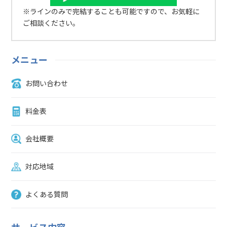
930マッサージチェアの処分料金マッサージチェアの処分料金は、以
※ラインのみで完結することも可能ですので、お気軽に
下で決まります。基本料金処分料金オプション料金 基本料金には、
ご相談ください。
回収場所までの距離や運搬の作業工数などが影響します。また、マッ
サージチェアの処分料金は、大きさや重量により変動し、大きいもの
ほど高くなります。マッサージチェアの搬出や運搬が困難な状況で
メニュー
は、オプション料金が発生する可能性があります。 2階以上に設置さ
れてある道幅が狭くトラックで乗り入れられない搬出する際に解体が
お問い合わせ
必要エレベーターが設置されていない100kgを超えるなど重量が大き
い マッサージチェアの処分に手間がかかり、必要な人件費が多くな
ると、発生する費用も大きくなります。あらかじめ見積りを依頼し、
料金表
納得した上で処分を依頼しましょう。家電量販店に処分を依頼する家
電量販店では、マッサージチェアの処分に対応しているケースがあり
会社概要
ます。とくに、購入店に持ち込んだ場合、引き取ってもらえる可能性
が高いです。購入店以外でも有料回収を行っている店舗もあるので、
相談してみると良いでしょう。なお、新しいマッサージチェアの購入
対応地域
を検討している場合は、下取りサービスを行っている店舗を利用する
とお得に購入できます。また、サービスが充実している店舗の場合、
よくある質問
古いマッサージチェアの処分・新しいマッサージチェアの設置を同時
に行ってくれることもあります。ただし、利用する家電量販店によっ
て、サービス内容や金額はさまざまなので、あらかじめ確認しておき