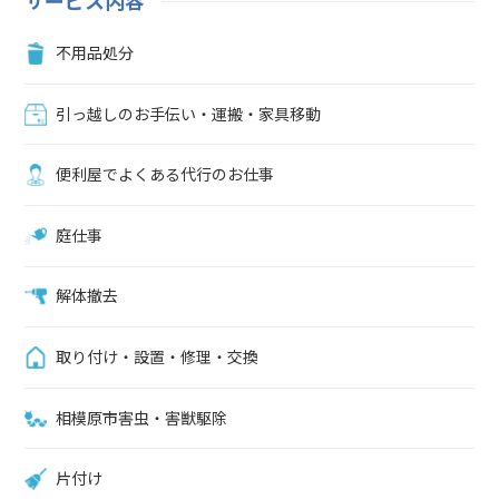
サービス内容
ましょう。リサイクルショップ・買取業者・個人売買で買取を依頼す
る状態の良いマッサージチェアを処分する場合、買取を依頼すること
不用品処分
も可能です。マッサージチェアの買取依頼の方法は、以下が挙げられ
ます。 ネットオークションを利用するリサイクルショップに買取依
頼する買取業者を利用する マッサージチェアの買取が成立すれば、
引っ越しのお手伝い・運搬・家具移動
処分費用を削減できるだけでなくプラスで収入を得られますが、あく
までも買取できる状態でなければいけません。マッサージチェアの買
便利屋でよくある代行のお仕事
取依頼の目安製造より5年以内の商品であること本体のみならず付属
品が揃っていることブランド品など価値の高い商品であること マッ
サージチェアの状態が良い場合は買取依頼の検討も選択肢に入ります
庭仕事
が、壊れていて動かない場合やかなり汚れがひどくて商品価値がない
場合は買取不可になります。手間なくマッサージチェアを処分したい
解体撤去
人は便利屋「ユースフル」にお任せください相模原市でマッサージチ
ェアの処分に悩んでいる方は便利屋「ユースフル」にお任せくださ
い。マッサージチェアの搬出から処分まで6,600円～承っておりま
取り付け・設置・修理・交換
す。処分費用は、マッサージチェアの重量や大きさ、運搬状況などに
よって異なります。お見積もりは無料なので、お気軽にご相談くださ
相模原市害虫・害獣駆除
い。お見積もりは無料です。電話（042-703-6207）やメール、ライン
で対応いたします。電話に出れない場合も（090-2749-8058）から折
り返し電話させていただきます。まずは、お気軽にご相談ください。
片付け
※電話が出れずに折り返す場合はこちらの番号090-2749-8058から掛