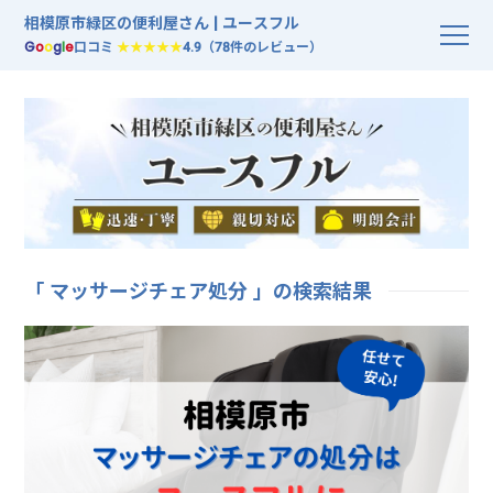
相模原市緑区の便利屋さん | ユースフル
G
o
o
g
l
e
口コミ
★★★★★
4.9（78件のレビュー）
「 マッサージチェア処分 」の検索結果