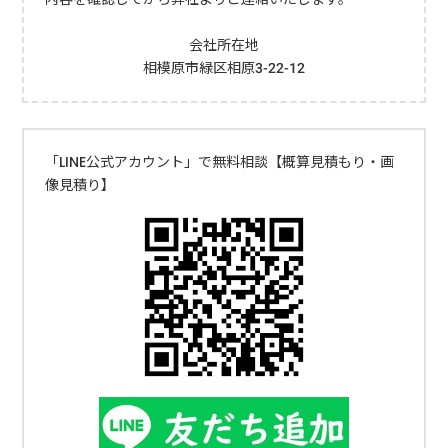
流れただし、直接持ち込みする際の運搬が大変で、受入施設でも基本
的に自分で荷下ろししなければならないことを考えると、かなり手間
会社所在地
がかかってしまいます。一人で処分するのは難しい方法なので、人手
相模原市緑区相原3-22-12
がない場合はあまりおすすめできません。相模原市の粗大ゴミ収集に
来てもらう相模原市で行っている粗大ごみの戸別収集に申し込みする
と、マッサージチェアを処分できます。マッサージチェアの処分料金
は1,600円（椅子型以外は400円）で決まっているので、あらかじめ粗
「LINE公式アカウント」で無料相談【概算見積もり・画
大ごみ処理券も用意しておきましょう。詳しい流れはこちらを参考に
像見積り】
してください。相模原市の粗大ごみ収集を依頼する流れ戸別収集に関
しても、収集日に指定の場所までマッサージチェアを搬出しておかな
ければいけません。かなり重たくて一人で搬出するのは難しいため、
人手がなければ現実的な方法ではないでしょう。不用品回収業者に処
分を依頼するマッサージチェアを処分する際に手間をかけたくないの
であれば、不用品回収業者を利用すると、搬出・運搬・処分を全て依
頼できます。なお、状態の良いマッサージチェアであれば、無料引き
取りに対応してもらえるケースもあるので見積り金額を比較してみる
と良いでしょう。処分費用はそれぞれの業者によって異なるため、必
ず見積り内容を確認してください。不用品処分業者の例粗大ゴミ回収
サービス0120-237-046エコキング0120-230-316おかたづけ
Style0120-534-564クリア0120-333-624ゴミ回収バスターズ0120-935-