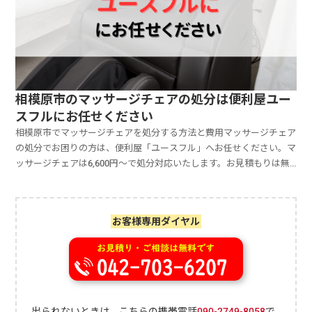
相模原市のマッサージチェアの処分は便利屋ユー
スフルにお任せください
相模原市でマッサージチェアを処分する方法と費用マッサージチェア
の処分でお困りの方は、便利屋「ユースフル」へお任せください。マ
ッサージチェアは6,600円～で処分対応いたします。お見積もりは無
料ですのでお気軽にご相談ください。相模原市で不要になったマッサ
ージチェアは、粗大ごみとして処分できるので、戸別収集に申し込み
するか、直接受入施設に持込可能です。相模原市緑区でマッサージチ
お客様専用ダイヤル
ェアを処分する方法は複数ありますが、最もコストを抑えるには自治
体サービスが有用です。ただし、自治体サービスを利用する場合、自
宅からの搬出・運搬の手間が発生します。通常、マッサージチェアは
70～100kg程度の重量があるので、搬出・運搬は容易ではありませ
ん。自治体サービスを利用し粗大ごみとして処分する場合、費用を抑
えられるものの、作業に負担を感じる可能性があります。マッサージ
出られないときは、こちらの携帯電話
090-2749-8058
で