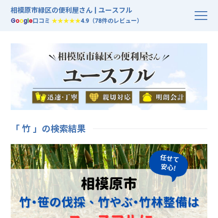
相模原市緑区の便利屋さん | ユースフル
G
o
o
g
l
e
口コミ
★★★★★
4.9（78件のレビュー）
「 竹 」の検索結果