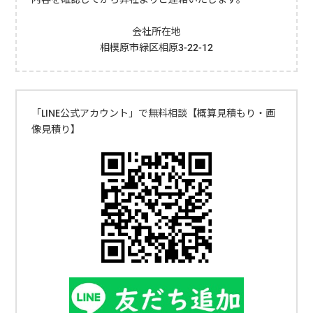
あります。 土砂災害のリスクがある 竹や笹が密集していると、台風
や大雨などの自然災害にて竹が倒れるリスクが高まります。竹が大量
会社所在地
に倒れると土砂災害の危険性があるので注意が必要です。とくに、斜
相模原市緑区相原3-22-12
面や土手に竹が生えている場合は対処が必要です。 竹が倒れる可能
性がある 竹が成長し続けると、倒れる可能性があります。倒れた竹
が人や建物に当たると大事故になるので対処が必要です。とくに竹林
が住宅地に近い場合は、建物や電線に当たらないよう早めに処理しま
「LINE公式アカウント」で無料相談【概算見積もり・画
しょう。 近隣へ迷惑がかかるケースがある 竹は横に広がって成長す
像見積り】
るので、近隣の敷地に侵入して迷惑がかかることがあります。竹が隣
の土地に広がると、倒れるなどして他人の所有物に被害が生じるので
抜根を検討しましょう。トラブルを防ぐため、適切な対処が必要で
す。 再生のリスクがある 竹を伐採しても根が残っていると、再び竹
が成長するリスクがあります。竹を完全に除去するには、抜根作業を
行い土の中から根を取り除きましょう。自力で対応できることもあり
ますが、リスクが高いので業者に依頼するのが無難です。竹・笹の伐
採、竹やぶ・竹林整備を依頼する際の流れ便利屋「ユースフル」で
の、竹・笹の伐採、竹やぶ・竹林整備の流れをご紹介します。お問い
合わせまずはお電話（042-703-6207）、ライン、お問い合わせフォー
ムよりご連絡ください。状態やご依頼内容を伝えていただければ、最
適なプランを提案できます。概算のみを把握したい場合は、現場の写