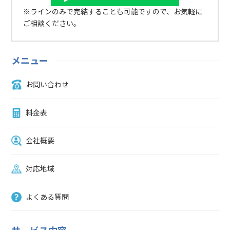
真や状況をメールやラインなどをお伝えいただければ対応いたしま
※ラインのみで完結することも可能ですので、お気軽に
す。※電話が出れずに折り返す場合はこちらの番号090-2749-8058か
ご相談ください。
ら掛け直します。現地調査・見積もり金額の提示竹・笹の伐採、竹や
ぶ・竹林整備にかかる正確な費用を提示するため、スタッフが現地に
て無料でお見積もりいたします。お見積もり後のキャンセルにも対応
メニュー
可能ですので、困りごとのある方はお気軽にご相談ください。作業内
容の打ち合わせご契約後は作業内容を打ち合わせします。日程調整や
お問い合わせ
作業内容などご希望がありましたら、臨機応変に対応可能です。竹・
笹の伐採、竹やぶ・竹林整備依頼内容と日程が決まりましたら、竹・
笹の伐採、竹やぶ・竹林整備を始めます。作業終了後、その他ご要望
料金表
がなければ、料金をお支払いいただいて完了です。竹・笹の伐採、竹
やぶ・竹林の整備でよくある質問竹・笹の伐採、竹やぶ・竹林の整備
会社概要
でよくある質問をまとめました。竹の伐採から整地までまとめて対応
してもらえますか？整地までも対応可能です。ご依頼内容によっては
追加費用がかかることもありますので、あらかじめお見積もりいたし
対応地域
ます。敷地がかなり広いのですが、対応可能ですか？広さに関わらず
対応いたします。広さ次第では作業日数が数日かかります。まずは、
よくある質問
無料でお見積りしますので、お気軽にご連絡ください。伸び放題の竹
やぶを整備して竹林に戻したいのですが、対応できますか？竹林に戻
す作業も承っています。良好な状態を保てるよう対応しますので、ご