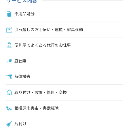
サービス内容
希望がある場合はご連絡ください。その他のサービスにも対応可能
竹・笹の伐採、竹やぶ・竹林の整備の他にも、以下のサービスも対応
不用品処分
しています。 草むしり、草刈り木の剪定庭木の抜根、伐採除草剤散
布・除草シート設置 ご希望に合わせて臨機応変に対応可能です。お
見積もりは無料ですので、お気軽にご相談ください。相模原市で竹・
引っ越しのお手伝い・運搬・家具移動
笹の伐採、竹やぶ・竹林整備は便利屋「ユースフル」におまかせくだ
さい竹・笹の伐採、竹やぶ・竹林整備を自力でできずに業者に依頼し
便利屋でよくある代行のお仕事
たい方は、便利屋「ユースフル」にご相談ください。竹や笹の伐採を
3,300円／本から、伐採を5,500円／本から承っております。ご希望内
容を伺い、個別に対応いたします。 お見積もりは無料です。電話
庭仕事
（042-703-6207）やメール、ラインで対応いたします。電話に出られ
ない場合も電話（090-2749-8058）から折り返し電話させていただき
解体撤去
ます。まずは、お気軽にご相談ください。竹や笹の伐採や竹林の整備
にお悩みの方は、相模原市の便利屋「ユースフル」におまかせくださ
い。伐採を3,300円から／本、伐根を5,500円から／本対応していま
取り付け・設置・修理・交換
す。※電話が出れずに折り返す場合はこちらの番号090-2749-8058か
ら掛け直します。
相模原市害虫・害獣駆除
片付け