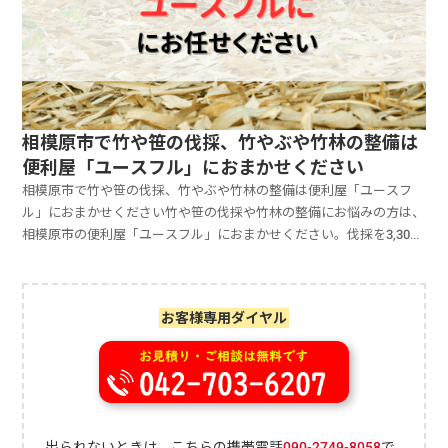
相模原市で竹や笹の伐採、竹やぶや竹林の整備は
便利屋「ユースフル」におまかせください
相模原市で竹や笹の伐採、竹やぶや竹林の整備は便利屋「ユースフ
ル」におまかせください竹や笹の伐採や竹林の整備にお悩みの方は、
相模原市の便利屋「ユースフル」におまかせください。伐採を3,300
円から／本、伐根を5,500円から／本対応しています。お見積もりは
無料ですので、お気軽にご相談ください。 竹や笹は成長が早いので
繁茂するのはあっという間です。自宅の庭や敷地内の竹や笹の整備を
お客様専用ダイヤル
試みても、「自力では手を付けられない」「伐採方法がわからない」
と悩む方もいます。 便利屋「ユースフル」では、竹や笹の伐採から
竹林の整備まで、幅広く対応可能です。お見積もりは無料ですので、
お気軽にご連絡ください。竹や笹の伐採や竹林の整備にお悩みの方
は、相模原市の便利屋「ユースフル」におまかせください。伐採を
3,300円から／本、伐根を5,500円から／本対応しています。※電話が
出られないときは、こちらの携帯電話
090-2749-8058
で