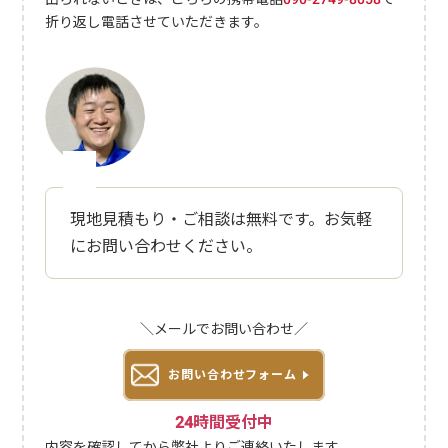
出れずに折り返す場合はこちらの番号090-2749-8058から掛け直しま
折り返し電話させていただきます。
す。竹・笹の伐採、竹やぶ・竹林の整備にかかる料金相場竹や笹の伐
採、竹やぶ・竹林の整備にかかる料金相場は以下の通りです。作業内
容料金相場ユースフル伐採3,300円～／本3,300円～／本抜根2,200円
～／本2,200円～／本幹の改修・処理2,200円～／本2,200円～／本根
の改修・処理2,200円～／本2,200円～／本重機やトラックなどを乗り
入れられない場合は、通常よりコストがかかります。詳細はお見積も
りの際にお伝えしますので、まずはご相談ください。竹・笹の伐採、
竹やぶ・竹林の整備のサービス内容竹・笹の伐採、竹やぶ・竹林の整
備のサービス内容をご紹介します。竹や笹の伐採 伐採した竹を商材
現地見積もり・ご相談は無料です。お気軽
などに活用する場合は品質を担保する必要があります。その際、伐採
にお問い合わせください。
するシーズンは秋から冬が適しています。それ以外のシーズンでも対
応できますので、お気軽にご相談ください。 竹やぶ・竹林の整備竹
の成長をコントロールして環境整備をするには、定期的なメンテナン
スが必要です。古い竹や枯れている竹、病気になった竹など状態の悪
＼メールでお問い合わせ／
いものを取り除きましょう。きちんと整備することで、他の竹への影
響を防げます。新しい竹が密集している場合は、間引きをしましょ
お問い合わせフォーム
う。竹・笹を放置すると生じるリスク竹・笹を放置すると生じるリス
クについて解説します。竹害が発生する 竹の根は地面下30～100cm
24時間受付中
の深さで横へと広がっており、周囲の土地や植物に影響があります。
竹の生命力が強すぎて地下茎が広がりすぎると、竹害発生のリスクが
内容を確認してから弊社よりご連絡いたします。