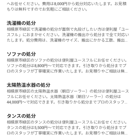
へお任せください。費用は8,000円から処分対応いたします。お見積
もりは無料ですのでお気軽にご相談ください。
洗濯機の処分
相模原市緑区で洗濯機の処分が面倒で丸投げしたい方は便利屋「ユー
スフル」におまかせください。洗濯機の搬出から処分まで全て対応い
たします。処分費用は、洗濯機のサイズ、搬出にかかる工数、搬出環
境などにより変動します。洗濯機は家電リサイクル料金込みで6,600
円から処分可能です。お見積もりは無料なので、お気軽にご相談くだ
ソファの処分
さい。
相模原市緑区のソファの処分は便利屋ユースフルにお任せください。
ソファの処分は8,800円～で対応できます。引き取りから処分までプ
ロのスタッフが丁寧確実に作業いたします。お見積りやご相談は無料
なのでお気軽にお問い合わせください。
太陽熱温水器の処分
相模原市緑区の太陽熱温水器（朝日ソーラー）の処分は便利屋ユース
フルにお任せください。太陽熱温水器（朝日ソーラー）の処分は
44,000円～で対応できます。引き取りから処分までプロのスタッフが
丁寧確実に作業いたします。お見積りやご相談は無料なのでお気軽に
お問い合わせください。
タンスの処分
相模原市緑区のタンスの処分は便利屋ユースフルにお任せください。
タンスの処分は5,500円～で対応できます。引き取りから処分までプ
ロのスタッフが丁寧確実に作業いたします。お見積りやご相談は無料