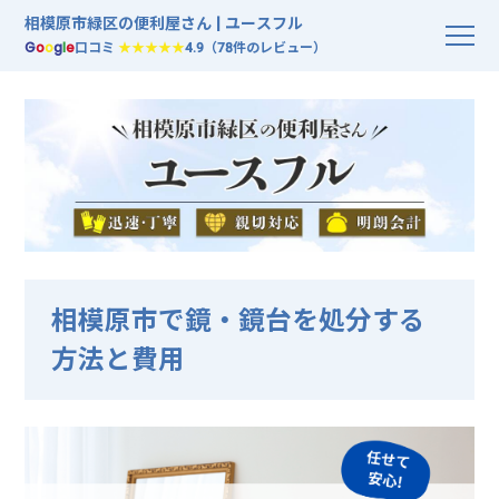
相模原市緑区の便利屋さん | ユースフル
G
o
o
g
l
e
口コミ
★★★★★
4.9（78件のレビュー）
相模原市で鏡・鏡台を処分する
方法と費用