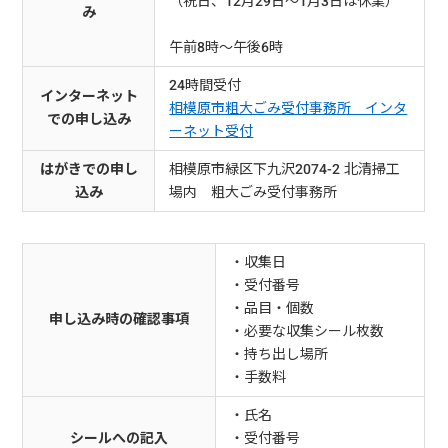
（祝日、12月29日～1月3日は休業）
み
午前8時～午後6時
24時間受付
インターネット
相模原市粗大ごみ受付事務所 インタ
での申し込み
ーネット受付
はがきでの申し
相模原市緑区下九沢2074-2 北清掃工
込み
場内 粗大ごみ受付事務所
・収集日
・受付番号
・品目・個数
申し込み時の確認事項
・必要な収集シール枚数
・持ち出し場所
・手数料
・氏名
シールへの記入
・受付番号