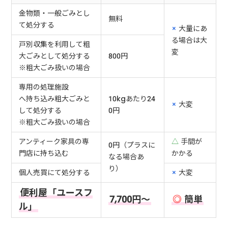
金物類・一般ごみとし
無料
て処分する
×
大量にあ
る場合は大
戸別収集を利用して粗
変
大ごみとして処分する
800円
※粗大ごみ扱いの場合
専用の処理施設
へ持ち込み粗大ごみと
10kgあたり24
×
大変
して処分する
0円
※粗大ごみ扱いの場合
アンティーク家具の専
△
手間が
0円（プラスに
門店に持ち込む
かかる
なる場合あ
り）
個人売買にて処分する
×
大変
便利屋「ユースフ
7,700円～
◎
簡単
ル」