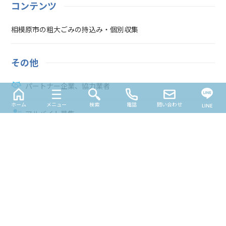
コンテンツ
相模原市の粗大ごみの持込み・個別収集
その他
パートナー企業、協力業者
ホーム
メニュー
検索
電話
問い合わせ
LINE
アルバイト募集
トップページ
不用品処分
鏡・鏡台の処分
サイトマップ
© 2026 相模原市緑区の便利屋さん | ユースフル.