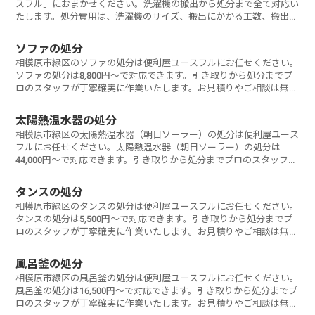
スフル」におまかせください。洗濯機の搬出から処分まで全て対応い
たします。処分費用は、洗濯機のサイズ、搬出にかかる工数、搬出環
境などにより変動します。洗濯機は家電リサイクル料金込みで6,600
円から処分可能です。お見積もりは無料なので、お気軽にご相談くだ
ソファの処分
さい。
相模原市緑区のソファの処分は便利屋ユースフルにお任せください。
ソファの処分は8,800円～で対応できます。引き取りから処分までプ
ロのスタッフが丁寧確実に作業いたします。お見積りやご相談は無料
なのでお気軽にお問い合わせください。
太陽熱温水器の処分
相模原市緑区の太陽熱温水器（朝日ソーラー）の処分は便利屋ユース
フルにお任せください。太陽熱温水器（朝日ソーラー）の処分は
44,000円～で対応できます。引き取りから処分までプロのスタッフが
丁寧確実に作業いたします。お見積りやご相談は無料なのでお気軽に
お問い合わせください。
タンスの処分
相模原市緑区のタンスの処分は便利屋ユースフルにお任せください。
タンスの処分は5,500円～で対応できます。引き取りから処分までプ
ロのスタッフが丁寧確実に作業いたします。お見積りやご相談は無料
なのでお気軽にお問い合わせください。
風呂釜の処分
相模原市緑区の風呂釜の処分は便利屋ユースフルにお任せください。
風呂釜の処分は16,500円～で対応できます。引き取りから処分までプ
ロのスタッフが丁寧確実に作業いたします。お見積りやご相談は無料