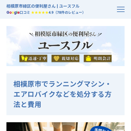
相模原市緑区の便利屋さん | ユースフル
G
o
o
g
l
e
口コミ
★★★★★
4.9（78件のレビュー）
相模原市でランニングマシン・
エアロバイクなどを処分する方
法と費用