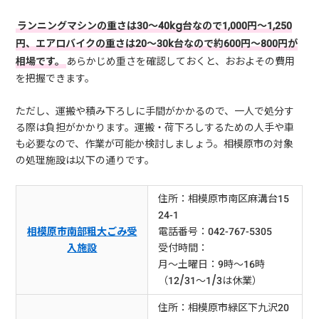
ランニングマシンの重さは30～40kg台なので1,000円～1,250
円、エアロバイクの重さは20～30k台なので約600円～800円が
相場です。
あらかじめ重さを確認しておくと、おおよその費用
を把握できます。
ただし、運搬や積み下ろしに手間がかかるので、一人で処分す
る際は負担がかかります。運搬・荷下ろしするための人手や車
も必要なので、作業が可能か検討しましょう。相模原市の対象
の処理施設は以下の通りです。
住所：相模原市南区麻溝台15
24-1
相模原市南部粗大ごみ受
電話番号：042-767-5305
入施設
受付時間：
月～土曜日：9時～16時
（12/31～1/3は休業）
住所：相模原市緑区下九沢20