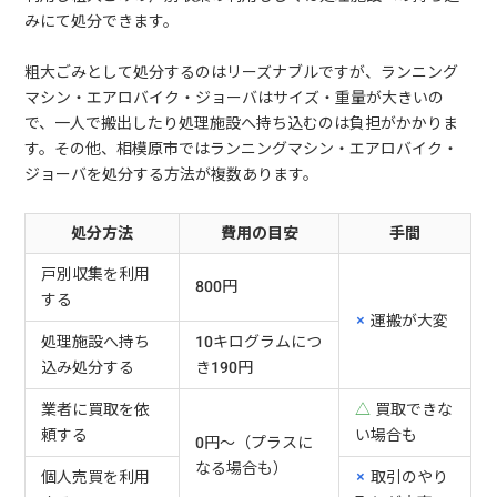
みにて処分できます。
粗大ごみとして処分するのはリーズナブルですが、ランニング
マシン・エアロバイク・ジョーバはサイズ・重量が大きいの
で、一人で搬出したり処理施設へ持ち込むのは負担がかかりま
す。その他、相模原市ではランニングマシン・エアロバイク・
ジョーバを処分する方法が複数あります。
処分方法
費用の目安
手間
戸別収集を利用
800円
する
×
運搬が大変
処理施設へ持ち
10キログラムにつ
込み処分する
き190円
業者に買取を依
△
買取できな
頼する
い場合も
0円～（プラスに
なる場合も）
個人売買を利用
×
取引のやり